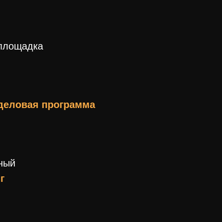
площадка
деловая программа
ный
г