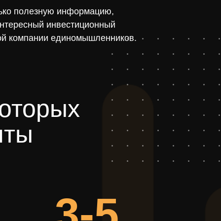
лько полезную информацию,
 интересный инвестиционный
ной компании единомышленников.
которых
нты
3-5