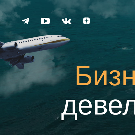
Бизн
деве