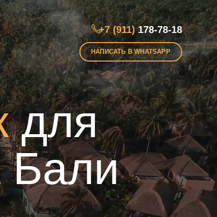
+7 (911)
178-78-18
НАПИСАТЬ В WHATSAPP
к
для
 Бали