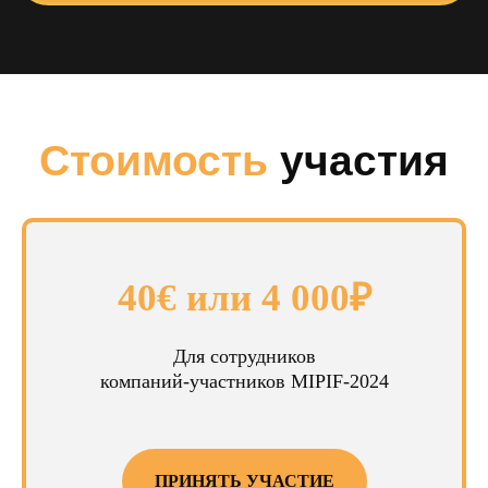
2 - 4 сделки
— в
5
— минимальное
среднем, закрывают
количество звёзд
наши экспоненты с
отелей, в которых
клиентами с выставки
проходит MIPIF
Принять участие в
ближайших
40€ или 4 000₽
выставках MIPIF
Для сотрудников
компаний-участников MIPIF-2024
ПРИНЯТЬ УЧАСТИЕ