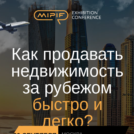
Как продавать
недвижимость
за рубежом
быстро и
легко?
МОСКВА
20 СЕНТЯБРЯ
11:00
Сафмар Аврора Люкс
Воркшоп для девелоперов и
агентств зарубежной
недвижимости