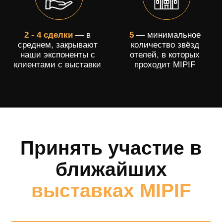
Контакты
+7 (967)
275-09-05
Надежда Пугинская, бизнес-ассистент MIPIF
+7 (911)
178-78-18
Дмитрий Саватеев, CEO and Co-Founder
MIPIF
E-mail:
info@mipif.com
Написать нам в
WhatsApp