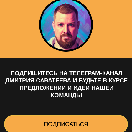
Одно название — множество проявлений:
Делаем по 10
80+
онлайн
выставок
в Москве и
эфиров в году
Санкт-Петербурге
каждый год
16 часов
— именно
€ 400 000
— средний
столько длится деловая
чек сделки с
программа на каждой
выставки в 2023 году
выставке